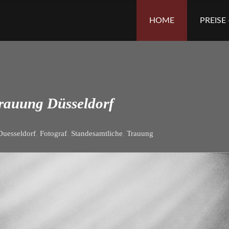
Skip
to
HOME
PREISE
content
rauung Düsseldorf
Duesseldorf
,
Fotograf
,
Standesamtliche
,
Trauung