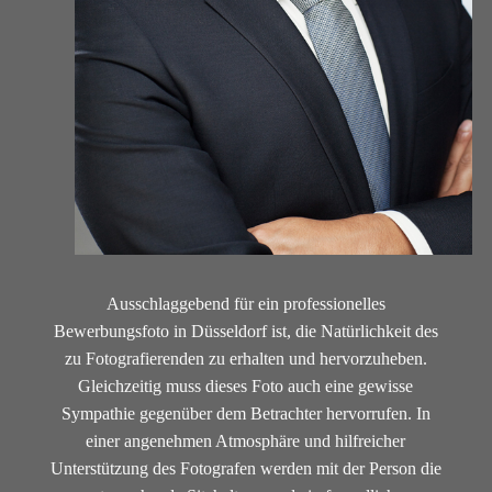
Ausschlaggebend für ein professionelles
Bewerbungsfoto in Düsseldorf ist, die Natürlichkeit des
zu Fotografierenden zu erhalten und hervorzuheben.
Gleichzeitig muss dieses Foto auch eine gewisse
Sympathie gegenüber dem Betrachter hervorrufen. In
einer angenehmen Atmosphäre und hilfreicher
Unterstützung des Fotografen werden mit der Person die