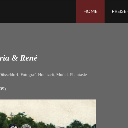
Skip
to
HOME
PREISE
content
eria & René
Düsseldorf
,
Fotograf
,
Hochzeit
,
Model
,
Phantasie
009)