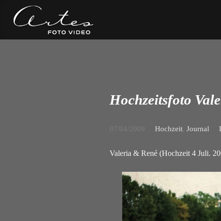
Hochzeitsfoto Val
07/04/2009
Hochzeit
,
Journal
Valeria & René (Hochzeit 4 Juli. 2