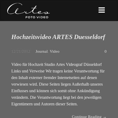
Hochzeitsvideo ARTES Duesseldorf
12/21/2012
Journal
,
Video
0
Video für Hochzeit Studio Artes Videograf Düsseldorf
Links und Verweise Wir tragen keine Verantwortung für
den Inhalt externer fremder Internetseiten auf denen
verwiesen wird. Diese Seiten liegen Außerhalb unseres
Einflusses und können sich somit ohne Ankündigung
verändern. Die Verantwortung liegt bei den jeweiligen
Eigentümern und Autoren dieser Seiten.
Continue Reading →