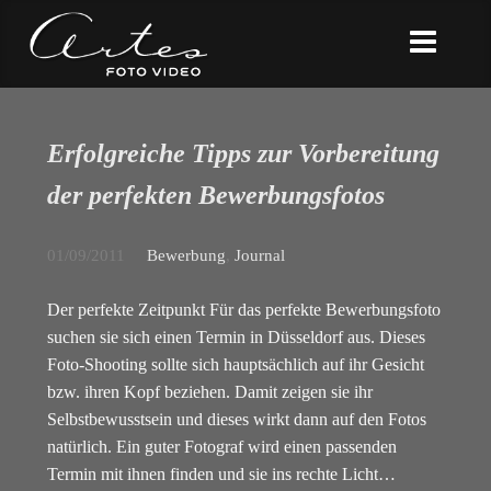
Erfolgreiche Tipps zur Vorbereitung
der perfekten Bewerbungsfotos
01/09/2011
Bewerbung
,
Journal
Der perfekte Zeitpunkt Für das perfekte Bewerbungsfoto
suchen sie sich einen Termin in Düsseldorf aus. Dieses
Foto-Shooting sollte sich hauptsächlich auf ihr Gesicht
bzw. ihren Kopf beziehen. Damit zeigen sie ihr
Selbstbewusstsein und dieses wirkt dann auf den Fotos
natürlich. Ein guter Fotograf wird einen passenden
Termin mit ihnen finden und sie ins rechte Licht…