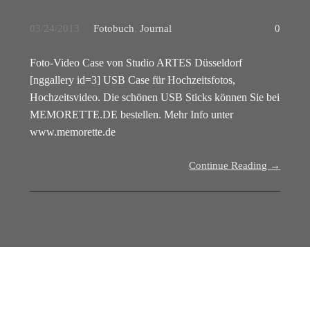
03/24/2013
Fotobuch
,
Journal
0
Foto-Video Case von Studio ARTES Düsseldorf
[nggallery id=3] USB Case für Hochzeitsfotos,
Hochzeitsvideo. Die schönen USB Sticks können Sie bei
MEMORETTE.DE bestellen. Mehr Info unter
www.memorette.de
Continue Reading →
Suchen