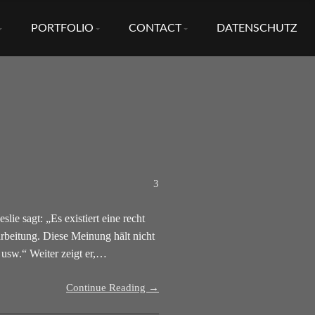
PORTFOLIO
CONTACT
DATENSCHUTZ
3
ie sagt: „Es existiert eine recht
arbeitung. Diese Meinung hält nicht
usw.“ Weiter zeigt er,…
Continue Reading →