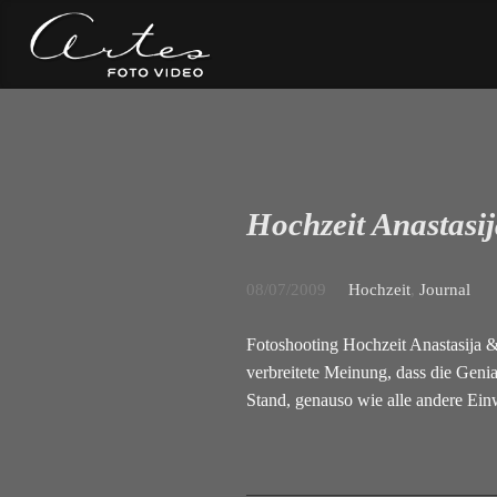
Hochzeit Anastasi
08/07/2009
Hochzeit
,
Journal
Fotoshooting Hochzeit Anastasija & 
verbreitete Meinung, dass die Genia
Stand, genauso wie alle andere Ei