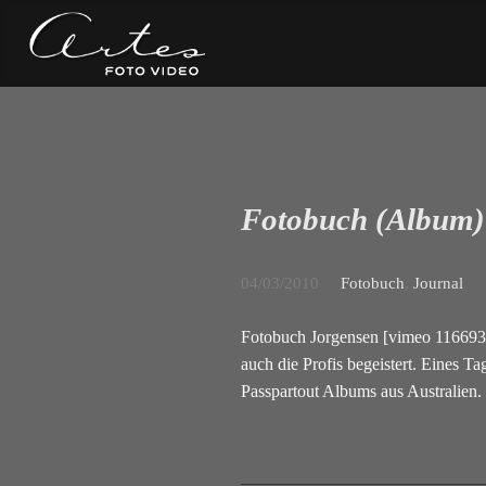
Fotobuch (Album)
04/03/2010
Fotobuch
,
Journal
Fotobuch Jorgensen [vimeo 116693
auch die Profis begeistert. Eines 
Passpartout Albums aus Australien.