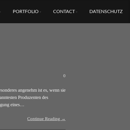
PORTFOLIO
CONTACT
DATENSCHUTZ
0
onderes angenehm ist es, wenn sie
kanntesten Produzenten des
tigung eines…
Continue Reading →