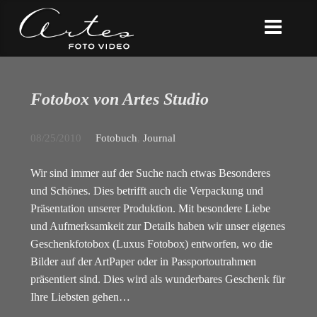
Fotobox von Artes Studio
08/25/2010
Fotobuch
,
Journal
Wir sind immer auf der Suche nach etwas Besonderes
und Schönes. Dies betrifft auch die Verpackung und
Präsentation unserer Produktion. Mit besondere Liebe
und Aufmerksamkeit zur Details haben wir unser eigenes
Geschenkfotobox (Luxus Fotobox) entworfen, wo die
Bilder auf der ArtPaper oder in Passportoutrahmen
präsentiert sind. Dies wird als wunderbares Geschenk für
Ihre Liebsten gehen…