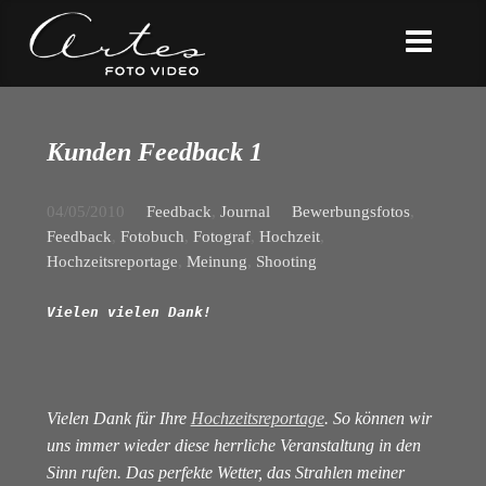
Kunden Feedback 1
04/05/2010
Feedback
,
Journal
Bewerbungsfotos
,
Feedback
,
Fotobuch
,
Fotograf
,
Hochzeit
,
Hochzeitsreportage
,
Meinung
,
Shooting
Vielen vielen Dank!
Vielen Dank für Ihre
Hochzeitsreportage
. So können wir
uns immer wieder diese herrliche Veranstaltung in den
Sinn rufen. Das perfekte Wetter, das Strahlen meiner